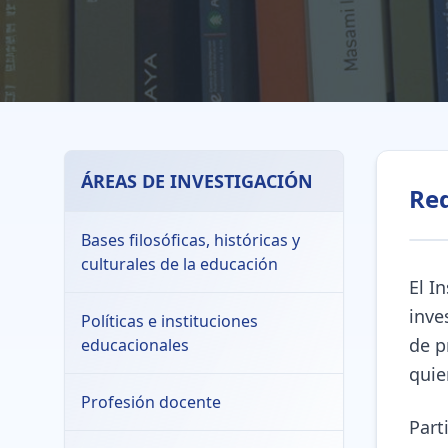
ÁREAS DE INVESTIGACIÓN
Red
Bases filosóficas, históricas y
culturales de la educación
El I
inve
Políticas e instituciones
de p
educacionales
quie
Profesión docente
Part